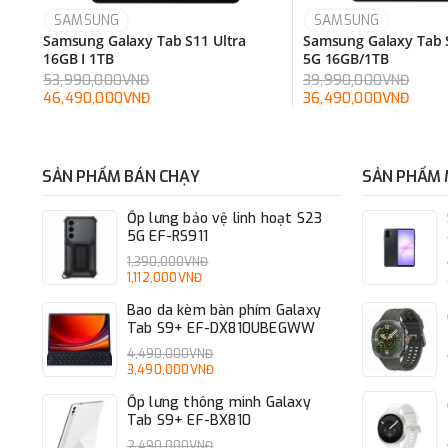
SAMSUNG
SAMSUNG
Samsung Galaxy Tab S11 Ultra
Samsung Galaxy Tab 
16GB I 1TB
5G 16GB/1TB
53,990,000VNĐ
39,990,000VNĐ
46,490,000VNĐ
36,490,000VNĐ
SẢN PHẨM BÁN CHẠY
SẢN PHẨM 
Ốp lưng bảo vệ linh hoạt S23
5G EF-RS911
1,390,000VNĐ
1,112,000VNĐ
Bao da kèm bàn phím Galaxy
Tab S9+ EF-DX810UBEGWW
4,490,000VNĐ
3,490,000VNĐ
Ốp lưng thông minh Galaxy
Tab S9+ EF-BX810
2,490,000VNĐ