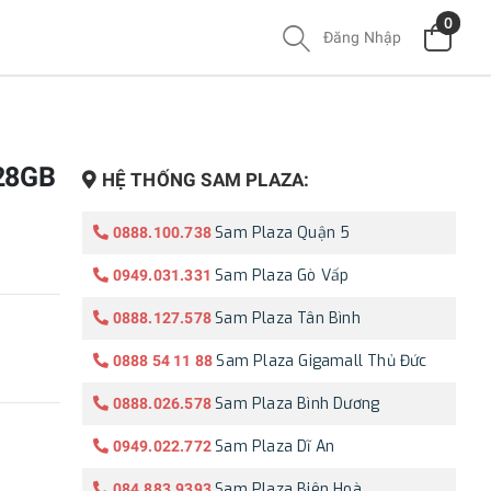
0
Đăng Nhập
128GB
HỆ THỐNG SAM PLAZA:
Sam Plaza Quận 5
0888.100.738
Sam Plaza Gò Vấp
0949.031.331
Sam Plaza Tân Bình
0888.127.578
Sam Plaza Gigamall Thủ Đức
0888 54 11 88
Sam Plaza Bình Dương
0888.026.578
Sam Plaza Dĩ An
0949.022.772
Sam Plaza Biên Hoà
084.883.9393