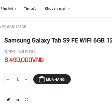
Phụ kiện
Tin tức
Khuyến mại
WIFI 6GB 128GB
Samsung Galaxy Tab S9 FE WIFI 6GB 
9,990,000VNĐ
8,490,000VNĐ
MUA HÀNG
CHIA SẺ: