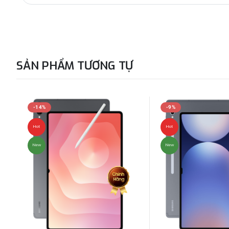
SẢN PHẨM TƯƠNG TỰ
-14%
-9%
Hot
Hot
New
New