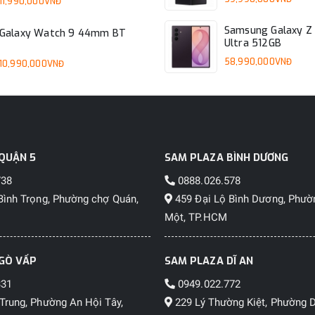
11,990,000VNĐ
Samsung Galaxy Z 
Galaxy Watch 9 44mm BT
Ultra 512GB
58,990,000VNĐ
10,990,000VNĐ
QUẬN 5
SAM PLAZA BÌNH DƯƠNG
738
0888.026.578
Bình Trọng, Phường chợ Quán,
459 Đại Lộ Bình Dương, Phườ
Một, TP.HCM
GÒ VẤP
SAM PLAZA DĨ AN
331
0949.022.772
Trung, Phường An Hội Tây,
229 Lý Thường Kiệt, Phường D