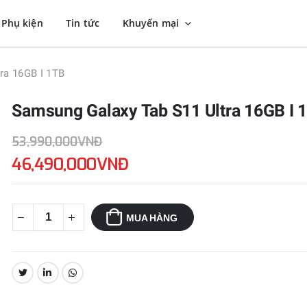
Phụ kiện
Tin tức
Khuyến mại
ra 16GB I 1TB
Samsung Galaxy Tab S11 Ultra 16GB I 
53,990,000VNĐ
46,490,000VNĐ
MUA HÀNG
CHIA SẺ: