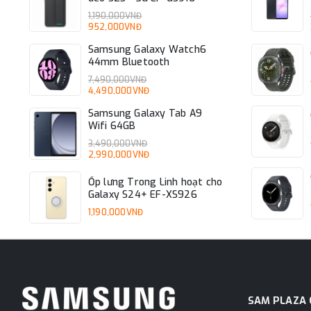
1,190,000VNĐ
952,000VNĐ
Samsung Galaxy Watch6
44mm Bluetooth
7,490,000VNĐ
4,490,000VNĐ
Samsung Galaxy Tab A9
Wifi 64GB
3,490,000VNĐ
2,990,000VNĐ
Ốp lưng Trong Linh hoạt cho
Galaxy S24+ EF-XS926
1,190,000VNĐ
SAM PLAZA 