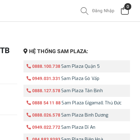
0
Đăng Nhập
1TB
HỆ THỐNG SAM PLAZA:
Sam Plaza Quận 5
0888.100.738
Sam Plaza Gò Vấp
0949.031.331
Sam Plaza Tân Bình
0888.127.578
Sam Plaza Gigamall Thủ Đức
0888 54 11 88
Sam Plaza Bình Dương
0888.026.578
Sam Plaza Dĩ An
0949.022.772
Sam Plaza Biên Hoà
084.883.9393