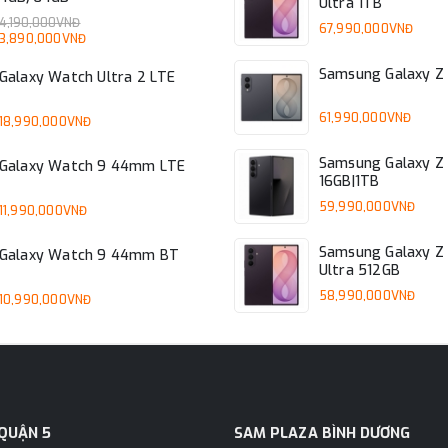
Ultra 1TB
4,190,000VNĐ
67,990,000VNĐ
3,890,000VNĐ
Samsung Galaxy Z 
Galaxy Watch Ultra 2 LTE
61,990,000VNĐ
18,990,000VNĐ
Samsung Galaxy Z 
Galaxy Watch 9 44mm LTE
16GB|1TB
59,990,000VNĐ
11,990,000VNĐ
Samsung Galaxy Z 
Galaxy Watch 9 44mm BT
Ultra 512GB
58,990,000VNĐ
10,990,000VNĐ
QUẬN 5
SAM PLAZA BÌNH DƯƠNG