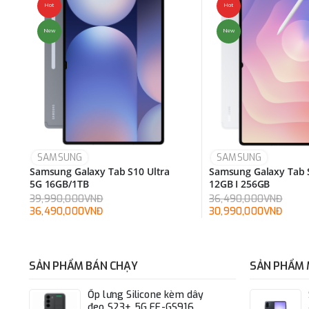
Hot
Hot
New
New
SAMSUNG
SAMSUNG
Samsung Galaxy Tab S10 Ultra
Samsung Galaxy Tab 
5G 16GB/1TB
12GB I 256GB
39,990,000VNĐ
36,490,000VNĐ
36,490,000VNĐ
30,990,000VNĐ
SẢN PHẨM BÁN CHẠY
SẢN PHẨM 
Ốp lưng Silicone kèm dây
đeo S23+ 5G EF-GS916