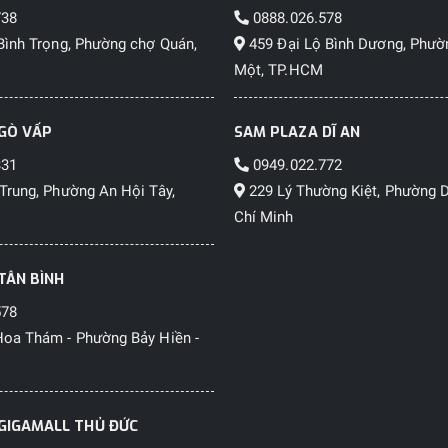
738
0888.026.578
Bình Trọng, Phường chợ Quán,
459 Đại Lộ Bình Dương, Phườ
Một, TP.HCM
GÒ VẤP
SAM PLAZA DĨ AN
331
0949.022.772
Trung, Phường An Hội Tây,
229 Lý Thường Kiệt, Phường D
Chí Minh
TÂN BÌNH
578
oa Thám - Phường Bảy Hiền -
GIGAMALL THỦ ĐỨC