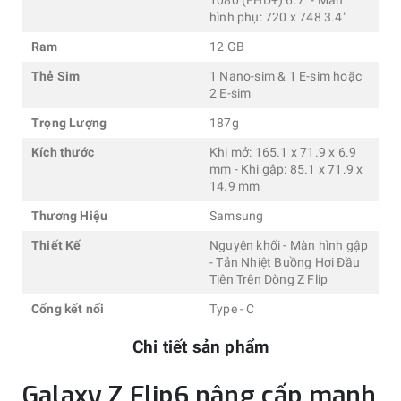
hình phụ: 720 x 748 3.4"
Ram
12 GB
Thẻ Sim
1 Nano-sim & 1 E-sim hoặc
2 E-sim
Trọng Lượng
187g
Kích thước
Khi mở: 165.1 x 71.9 x 6.9
mm - Khi gập: 85.1 x 71.9 x
14.9 mm
Thương Hiệu
Samsung
Thiết Kế
Nguyên khối - Màn hình gập
- Tản Nhiệt Buồng Hơi Đầu
Tiên Trên Dòng Z Flip
Cổng kết nối
Type - C
Chi tiết sản phẩm
Galaxy Z Flip6 nâng cấp mạnh