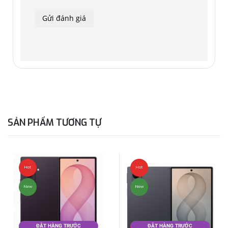
Phần cứng của máy được nâng cấp mạnh với chip
Snapdragon 8 Gen 3. Dung lượng RAM tăng từ 8 lên 12 GB
bằng Z Fold6, giúp Z Flip6 trở thành smartphone gập vỏ sò
có cấu hình mạnh nhất hiện nay.
Bộ nhớ trong tương tự thế hệ trước với hai phiên bản 256
và 512 GB. Do nâng cấp cấu hình, máy lần đầu trang bị tản
nhiệt buồng hơi, với kích thước bộ phận tản nhiệt lớn gấp
rưỡi S23 Ultra.
SẢN PHẨM TƯƠNG TỰ
Hot
Hot
New
New
Kích thước khi mở là 165,1 x 71,9 x 6,9 mm và 85,1 x 71,9 x
15,1 mm khi gập, trọng lượng 187 gram không thay đổi so với
ĐẶT HÀNG TRƯỚC
ĐẶT HÀNG TRƯỚC