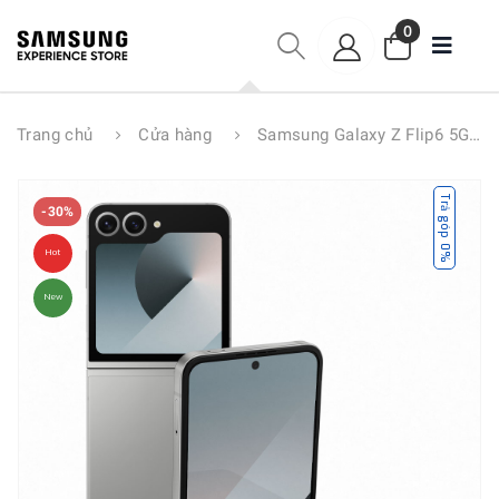
0
Trang chủ
Cửa hàng
Samsung Galaxy Z Flip6 5G 12GB/512GB
Trả góp 0%
-30%
Hot
New