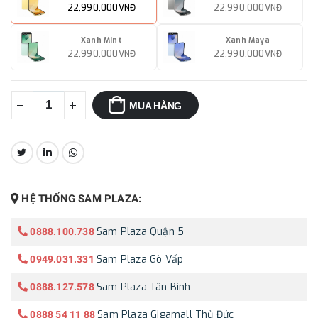
22,990,000VNĐ
22,990,000VNĐ
Xanh Mint
Xanh Maya
22,990,000VNĐ
22,990,000VNĐ
MUA HÀNG
CHIA SẺ:
HỆ THỐNG SAM PLAZA:
Sam Plaza Quận 5
0888.100.738
Sam Plaza Gò Vấp
0949.031.331
Sam Plaza Tân Bình
0888.127.578
Sam Plaza Gigamall Thủ Đức
0888 54 11 88