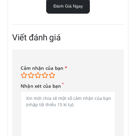
Đánh Giá Ngay
Màn hình bên trong giống thế hệ trước với tấm nền Dynamic
AMOLED 2X, tần số quét 120 Hz kích thước 6,7 inch, độ phân
giải Full HD+.
Viết đánh giá
Samsung cho biết đã tăng độ bền màn hình gập bằng cách
sử dụng bản lề Flex cải tiến với rãnh kép để phân tán lực tác
động và có thêm khung gập hạn chế trầy xước. Lớp film bảo
vệ mới ngoài việc tăng độ bền màn hình còn giúp giảm nếp
Cảm nhận của bạn
*
gấp, khó nhìn thấy hơn và không bị gợn khi vuốt như thế hệ
trước.
*
Nhận xét của bạn