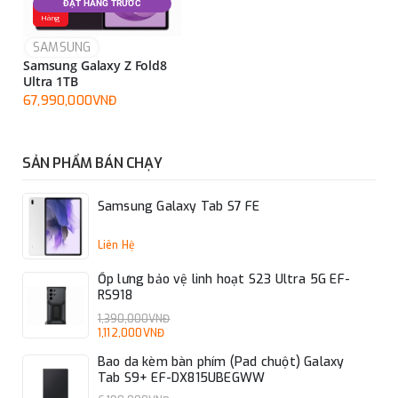
ĐẶT HÀNG TRƯỚC
Đặt
Hàng
SAMSUNG
Samsung Galaxy Z Fold8
Ultra 1TB
67,990,000VNĐ
SẢN PHẨM BÁN CHẠY
Samsung Galaxy Tab S7 FE
Liên Hệ
Ốp lưng bảo vệ linh hoạt S23 Ultra 5G EF-
RS918
1,390,000VNĐ
1,112,000VNĐ
Bao da kèm bàn phím (Pad chuột) Galaxy
Tab S9+ EF-DX815UBEGWW