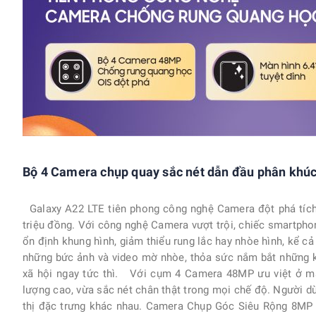
Bộ 4 Camera chụp quay sắc nét dẫn đầu phân khú
Galaxy A22 LTE tiên phong công nghệ Camera đột phá tíc
triệu đồng. Với công nghệ Camera vượt trội, chiếc smartph
ổn định khung hình, giảm thiểu rung lắc hay nhòe hình, kể cả
những bức ảnh và video mờ nhòe, thỏa sức nắm bắt những k
xã hội ngay tức thì. Với cụm 4 Camera 48MP ưu việt ở mặ
lượng cao, vừa sắc nét chân thật trong mọi chế độ. Người d
thị đặc trưng khác nhau. Camera Chụp Góc Siêu Rộng 8MP c