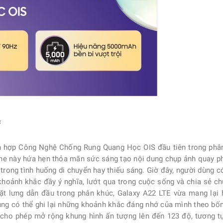
c
h hợp Công Nghệ Chống Rung Quang Học OIS đầu tiên trong phâ
one này hứa hẹn thỏa mãn sức sáng tạo nội dung chụp ảnh quay 
 trong tình huống di chuyển hay thiếu sáng. Giờ đây, người dùng c
hoảnh khắc đầy ý nghĩa, lướt qua trong cuộc sống và chia sẻ c
t lưng dẫn đầu trong phân khúc, Galaxy A22 LTE vừa mang lại 
ùng có thể ghi lại những khoảnh khắc đáng nhớ của mình theo bốn
ho phép mở rộng khung hình ấn tượng lên đến 123 độ, tương tự