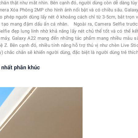
 chân thật như mắt nhìn. Bên cạnh đó, người dùng còn dễ dàng tùy
Camera Xóa Phông 2MP cho hình ảnh nổi bật và có chiều sâu. Galax
hép người dùng lấy nét ở khoảng cách chỉ từ 3-5cm, bắt trọn vẻ
ng tạo mang đậm dấu ấn cá nhân. Ngoài ra, Camera Selfie trướ
lfie đẹp lung linh nhờ khả năng lấy nét chủ thể tốt và có thể k
ên máy, Galaxy A22 mang đến những tác phẩm mang nhiều màu s
hệ Z. Bên cạnh đó, nhiều tính năng hỗ trợ thú vị như chèn Live S
 chắc chắn sẽ khiến người dùng, đặc biệt là người dùng trẻ thíc
 nhất phân khúc