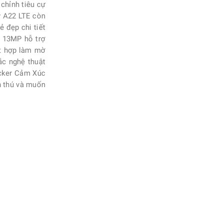
 chỉnh tiêu cự
y A22 LTE còn
 đẹp chi tiết
c 13MP hỗ trợ
ết hợp làm mờ
ắc nghệ thuật
ticker Cảm Xúc
h thú và muốn