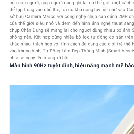
của con người, giúp người dùng ghi lại cả thế giới một cách
để tập trung vào chủ thể, tối ưu khả năng lấy nét nhờ vào 
sở hữu Camera Marco với công nghệ chụp cận cảnh 2MP cho p
của thế giới siêu nhỏ và đem đến hình ảnh nghệ thuật sá
chụp Chân Dung sẽ mang lại cho người dùng nhiều bộ ảnh Se
phông nền. Kết hợp cùng nhiều bộ lọc tự động có sẵn tr
khác nhau, thích hợp với tính cách đa dạng của giới trẻ thế 
vào khung hình, Tự Động Làm Đẹp Thông Minh (Smart beauty)
chia sẻ ngay lên mạng xã hội.
Màn hình 90Hz tuyệt đỉnh, hiệu năng mạnh mẽ bậc