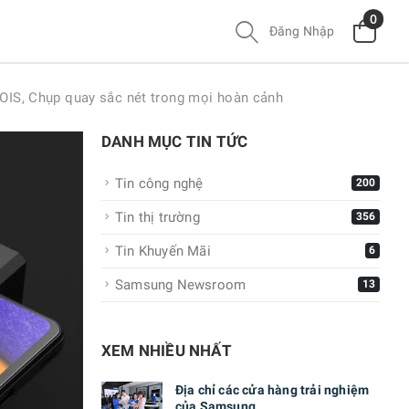
0
Đăng Nhập
OIS, Chụp quay sắc nét trong mọi hoàn cảnh
DANH MỤC TIN TỨC
Tin công nghệ
200
Tin thị trường
356
Tin Khuyến Mãi
6
Samsung Newsroom
13
XEM NHIỀU NHẤT
Địa chỉ các cửa hàng trải nghiệm
của Samsung