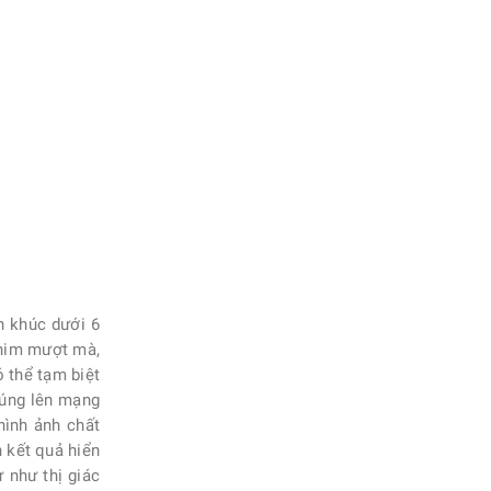
n khúc dưới 6
phim mượt mà,
ó thể tạm biệt
húng lên mạng
hình ảnh chất
 kết quả hiển
 như thị giác