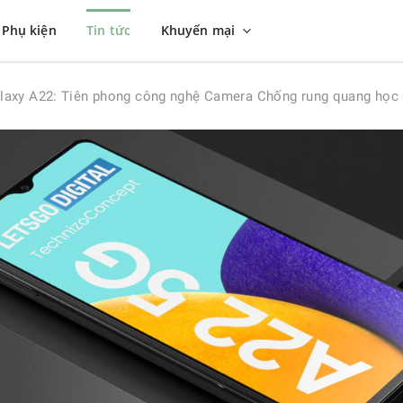
Phụ kiện
Tin tức
Khuyến mại
laxy A22: Tiên phong công nghệ Camera Chống rung quang học 