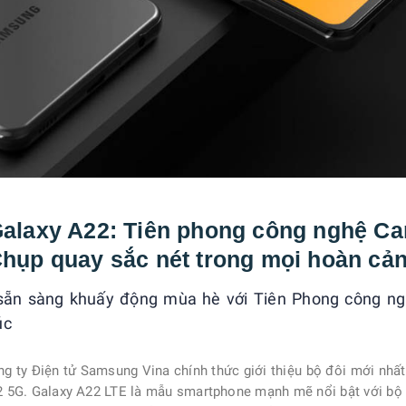
Galaxy A22: Tiên phong công nghệ C
hụp quay sắc nét trong mọi hoàn cả
 sẵn sàng khuấy động mùa hè với Tiên Phong công n
úc
g ty Điện tử Samsung Vina chính thức giới thiệu bộ đôi mới nhất
2 5G. Galaxy A22 LTE là mẫu smartphone mạnh mẽ nổi bật với bộ