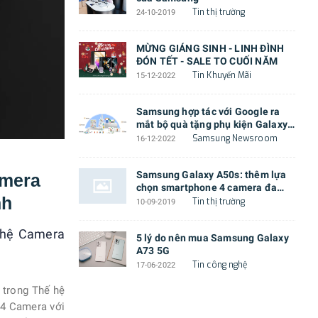
Tin thị trường
24-10-2019
MỪNG GIÁNG SINH - LINH ĐÌNH
ĐÓN TẾT - SALE TO CUỐI NĂM
Tin Khuyến Mãi
15-12-2022
Samsung hợp tác với Google ra
mắt bộ quà tặng phụ kiện Galaxy
Z Flip4 cực độc đáo
Samsung Newsroom
16-12-2022
Samsung Galaxy A50s: thêm lựa
amera
chọn smartphone 4 camera đa
nh
năng với thiết kế mới lạ
Tin thị trường
10-09-2019
ghệ Camera
5 lý do nên mua Samsung Galaxy
A73 5G
Tin công nghệ
17-06-2022
 trong Thế hệ
 4 Camera với