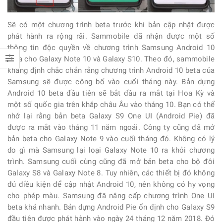
Sẽ có một chương trình beta trước khi bản cập nhật được
phát hành ra rộng rãi. Sammobile đã nhận được một số
thông tin độc quyền về chương trình Samsung Android 10
beta cho
Galaxy Note 10 và Galaxy S10.
Theo đó, sammobile
khẳng định chắc chắn rằng chương trình Android 10 beta của
Samsung sẽ được công bố vào cuối tháng này. Bản dựng
Android 10 beta đầu tiên sẽ bắt đầu ra mắt tại Hoa Kỳ và
một số quốc gia trên khắp châu Âu vào tháng 10. Bạn có thể
nhớ lại rằng bản beta Galaxy S9 One UI (Android Pie) đã
được ra mắt vào tháng 11 năm ngoái. Công ty cũng đã mở
bản beta cho Galaxy Note 9 vào cuối tháng đó. Không có lý
do gì mà Samsung lại loại Galaxy Note 10 ra khỏi chương
trình. Samsung cuối cùng cũng đã mở bản beta cho bộ đôi
Galaxy S8 và Galaxy Note 8. Tuy nhiên, các thiết bị đó không
đủ điều kiện để cập nhật Android 10, nên không có hy vọng
cho phép màu. Samsung đã nâng cấp chương trình One UI
beta khá nhanh. Bản dựng Android Pie ổn định cho Galaxy S9
đầu tiên được phát hành vào ngày 24 tháng 12 năm 2018. Đó