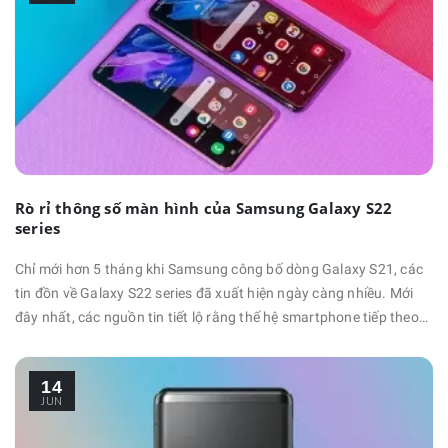
Rò rỉ thông số màn hình của Samsung Galaxy S22
series
Chỉ mới hơn 5 tháng khi Samsung công bố dòng Galaxy S21, các
tin đồn về Galaxy S22 series đã xuất hiện ngày càng nhiều. Mới
đây nhất, các nguồn tin tiết lộ rằng thế hệ smartphone tiếp theo
sẽ có màn hình nhỏ hơn so với các mẫu hiện tại. Cụ thể: Galaxy
S22: 6.06 - 6.1 inch. Galaxy S22+: 6.55 - 6.66 inch. Galaxy S22
14
Ultra: 6.8 - 6.81 inch. Như bạn có thể thấy, …
JUN