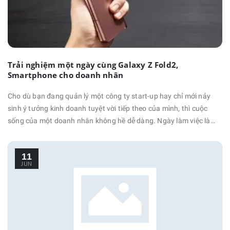
Trải nghiệm một ngày cùng Galaxy Z Fold2,
Smartphone cho doanh nhân
Cho dù bạn đang quản lý một công ty start-up hay chỉ mới nảy
sinh ý tưởng kinh doanh tuyệt vời tiếp theo của mình, thì cuộc
sống của một doanh nhân không hề dễ dàng. Ngày làm việc là
một dòng chảy liên tục từ trả lời các email khẩn cấp, cho đến các
cuộc họp với nhà đầu tư, hay các buổi thuyết trình của khách
11
hàng và đối phó với nhiều …
JUN