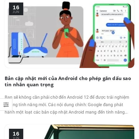
Google Play Console tiết lộ Galaxy M32 dùng chip MediaTek
16
MT6769T - tên mã của Helio G80, kết hợp với GPU Mali G52, RAM
JUN
6 GB, chạy …
Bản cập nhật mới của Android cho phép gắn dấu sao
tin nhắn quan trọng
Bạn sẽ không cần phải chờ đến Android 12 để được trải nghiệm
những tính năng mới. Các nội dung chính: Google đang phát
hành một loạt các bản cập nhật Android mang đến tính năng
đánh dấu sao vào các tin nhắn quan trọng. Bạn cũng có thể điều
khiển nhiều ứng dụng hơn bằng giọng nói của mình và tùy chỉnh
16
thêm Android Auto (Android Auto là một ứng dụng chạy trên hầu
JUN