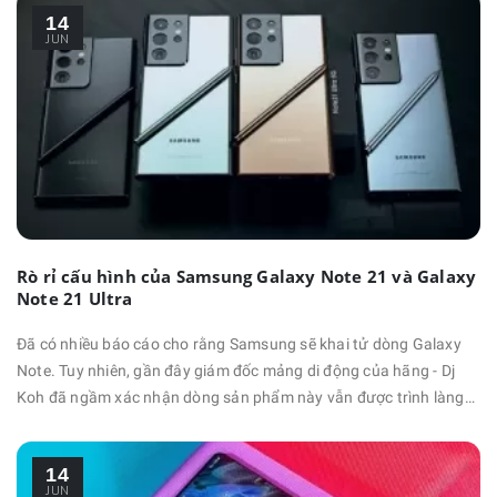
14
Samsung nhận được thông báo rằng việc sản xuất Galaxy S21 …
JUN
Rò rỉ cấu hình của Samsung Galaxy Note 21 và Galaxy
Note 21 Ultra
Đã có nhiều báo cáo cho rằng Samsung sẽ khai tử dòng Galaxy
Note. Tuy nhiên, gần đây giám đốc mảng di động của hãng - Dj
Koh đã ngầm xác nhận dòng sản phẩm này vẫn được trình làng
trong năm 2021. Vậy nếu ra mắt, cấu hình Galaxy Note 21 và
Galaxy Note 21 Ultra sẽ như thế nào? Cấu hình Galaxy Note 21
14
Cho đến thời điểm hiện tại, có khá ít thông tin …
JUN