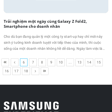
Trải nghiệm một ngày cùng Galaxy Z Fold2,
Smartphone cho doanh nhân
Cho dù bạn đang quản lý một công ty start-up hay chỉ mới nảy
sinh ý tưởng kinh doanh tuyệt vời tiếp theo của mình, thì cuộc
sống của một doanh nhân không hề dễ dàng. Ngày làm việc là
một dòng chảy liên tục từ trả lời các email khẩn cấp, cho đến các
cuộc họp với nhà đầu tư, hay các buổi thuyết trình của khách
6
7
8
9
10
...
13
14
15
hàng và đối phó với nhiều …
16
17
18