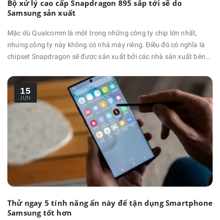
Bộ xử lý cao cấp Snapdragon 895 sắp tới sẽ do
Samsung sản xuất
Mặc dù Qualcomm là một trong những công ty chip lớn nhất,
nhưng công ty này không có nhà máy riêng. Điều đó có nghĩa là
chipset Snapdragon sẽ được sản xuất bởi các nhà sản xuất bên
thứ ba. Samsung cũng như TSMC đóng vai trò là nhà sản xuất
các bộ xử lý của Qualcomm và giữa hai công ty này thường xuyên
15
xảy ra các cuộc cạnh tranh để giành được hợp đồng …
JUN
Thử ngay 5 tính năng ẩn này để tận dụng Smartphone
Samsung tốt hơn