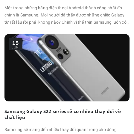
Một trong những hãng điện thoại Android thành công nhất đó
chính là Samsung. Mọi người đã thấy được những chiếc Galaxy
từ rất lâu rồi phải không nào? Chính vì thế trên Samsung luôn có
rất nhiều mẹo ẩn hay ho giúp mình trải nghiệm sử dụng tuyệt vời
hơn rất nhiều. Lưu ý: Bài viết này được sử dụng Samsung Galaxy
15
S20 FE và One UI 3.0, chính vì thế các dòng máy thấp …
JUN
Samsung Galaxy S22 series sẽ có nhiều thay đổi về
chất liệu
Samsung sẽ mang đến nhiều thay đổi quan trong cho dòng