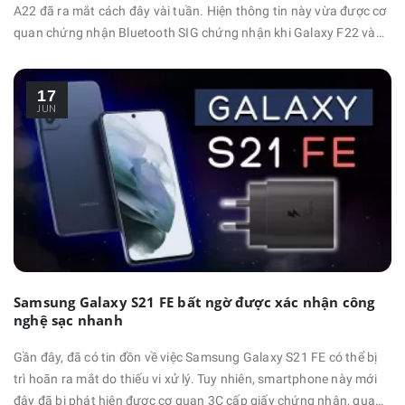
A22 đã ra mắt cách đây vài tuần. Hiện thông tin này vừa được cơ
quan chứng nhận Bluetooth SIG chứng nhận khi Galaxy F22 và
A22 xuất hiện trong cùng một danh sách. Cụ thể, Galaxy F22 có
số model SM-E225F và nó đã xuất hiện trong cơ sở dữ liệu chứng
17
nhận Bluetooth SIG. Galaxy A22 và Galaxy F22 (SM-A225F) là hai
JUN
…
Samsung Galaxy S21 FE bất ngờ được xác nhận công
nghệ sạc nhanh
Gần đây, đã có tin đồn về việc Samsung Galaxy S21 FE có thể bị
trì hoãn ra mắt do thiếu vi xử lý. Tuy nhiên, smartphone này mới
đây đã bị phát hiện được cơ quan 3C cấp giấy chứng nhận, qua