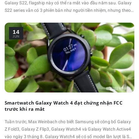
Galaxy S22, flagship này có thể ra mắt vào đầu năm sau. Galaxy
S22 series vẫn có 3 phiên bản như người tiền nhiệm, nhưng theo
một số tin đồn gần đây thì chỉ có mẫu Galaxy S22 Ultra là "thật sự
cao cấp". Nguồn tin tiết lộ rằng Samsung đang có ý định chỉ sử
14
dụng mặt lưng kính cho mẫu Ultra, Galaxy S22 …
JUN
Smartwatch Galaxy Watch 4 đạt chứng nhận FCC
trước khi ra mắt
Tuần trước, Max Weinbach cho biết Samsung sẽ công bố Galaxy
Z Fold3, Galaxy Z Flip3, Galaxy Watch4 và Galaxy Watch Active4
vào ngày 3 tháng 8. Galaxy Watch4 sẽ có số model lần lượt là SM-