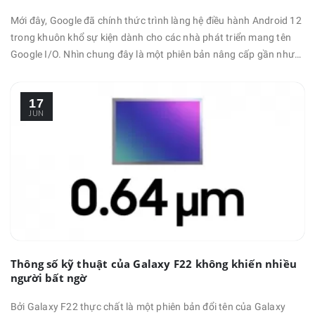
Mới đây, Google đã chính thức trình làng hệ điều hành Android 12
trong khuôn khổ sự kiện dành cho các nhà phát triển mang tên
Google I/O. Nhìn chung đây là một phiên bản nâng cấp gần như
toàn diện từ thiết kế cho đến hiệu năng sử dụng, đồng thời cũng
cho phép người dùng cá nhân hóa giao diện dựa theo sở thích sử
17
dụng. Nếu như để so sáng với những phiên …
JUN
Thông số kỹ thuật của Galaxy F22 không khiến nhiều
người bất ngờ
Bởi Galaxy F22 thực chất là một phiên bản đổi tên của Galaxy