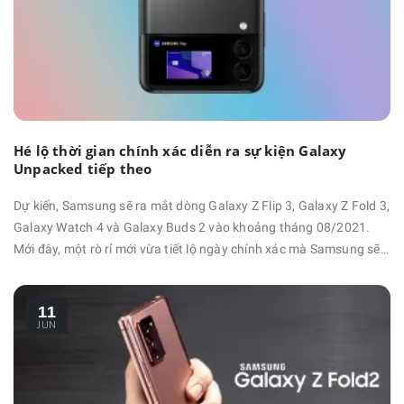
Hé lộ thời gian chính xác diễn ra sự kiện Galaxy
Unpacked tiếp theo
Dự kiến, Samsung sẽ ra mắt dòng Galaxy Z Flip 3, Galaxy Z Fold 3,
Galaxy Watch 4 và Galaxy Buds 2 vào khoảng tháng 08/2021.
Mới đây, một rò rỉ mới vừa tiết lộ ngày chính xác mà Samsung sẽ
tổ chức sự kiện ra mắt. Theo đó, leaker nổi tiếng Max Weinbach
đã đăng một tweet khá khó hiểu, trong đó ghi ngày 3/8 sẽ ra mắt
11
sản phẩm gì đó. Mà theo như …
JUN