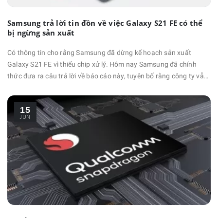
Samsung trả lời tin đồn về việc Galaxy S21 FE có thể
bị ngừng sản xuất
Có thông tin cho rằng Samsung đã dừng kế hoạch sản xuất
Galaxy S21 FE vì thiếu chip xử lý. Hôm nay Samsung đã chính
thức đưa ra câu trả lời về báo cáo này, tuyên bố rằng công ty vẫn
chưa có quyết định chính thức về việc dừng sản xuất Galaxy S21
FE hay không. Trong bản báo cáo được gửi tới Bloomberg, nhà
15
sản xuất đến từ Hàn Quốc đã nói rằng: “Mặc dù …
JUN