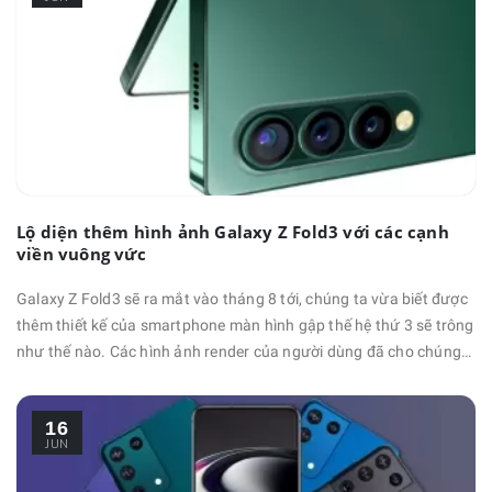
hết …
Lộ diện thêm hình ảnh Galaxy Z Fold3 với các cạnh
viền vuông vức
Galaxy Z Fold3 sẽ ra mắt vào tháng 8 tới, chúng ta vừa biết được
thêm thiết kế của smartphone màn hình gập thế hệ thứ 3 sẽ trông
như thế nào. Các hình ảnh render của người dùng đã cho chúng
ta cái nhìn sơ lược về Galaxy Z Fold3 có thể trông như thế nào
vào tháng trước và bây giờ thì chúng ta lại có thêm một thiết kế
16
hoàn toàn mới mẻ. Các …
JUN