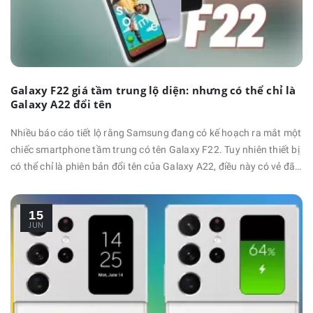
Galaxy F22 giá tầm trung lộ diện: nhưng có thể chỉ là
Galaxy A22 đổi tên
Nhiều báo cáo tiết lộ rằng Samsung đang có kế hoạch ra mắt một
chiếc smartphone tầm trung có tên Galaxy F22. Tuy nhiên thiết bị
có thể chỉ là phiên bản đổi tên của Galaxy A22, điều này có vẻ đã
đúng khi cả 2 thiết bị vừa xuất hiện chung trong 1 chứng nhận.
Galaxy F22 có số model là SM-E225F vừa xuất hiện trong cơ sở
15
dữ liệu của chứng nhận Bluetooth SIG. …
JUN