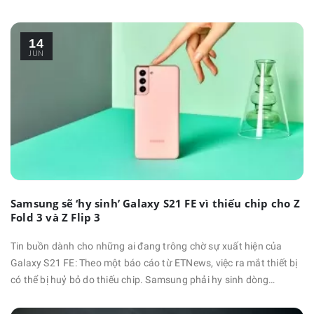
R885 và SM-R880 đã nhận được chứng nhận từ Ủy ban Truyền
thông Liên bang (FCC), tương ứng với các phiên bản LTE và Wi-Fi.
14
Những tin đồn xung quanh Galaxy Watch 4 đã tiết lộ smartwatch
JUN
mới sẽ có các …
Samsung sẽ ‘hy sinh’ Galaxy S21 FE vì thiếu chip cho Z
Fold 3 và Z Flip 3
Tin buồn dành cho những ai đang trông chờ sự xuất hiện của
Galaxy S21 FE: Theo một báo cáo từ ETNews, việc ra mắt thiết bị
có thể bị huỷ bỏ do thiếu chip. Samsung phải hy sinh dòng
smartphone đầy tham vọng của mình để đảm bảo nguồn cung
chip cho hai thiết bị cao cấp hơn. Cụ thể, các đối tác của