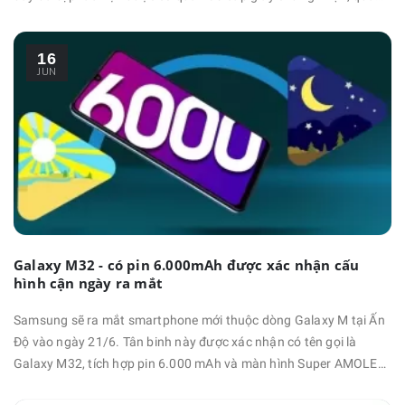
đó chúng ta đã biết thêm được một vài thông tin về sản phẩm.
Theo như cơ sở dữ liệu 3C, Samsung Galaxy S21 FE có mã sản
16
phẩm là SM-G990B được phê …
JUN
Galaxy M32 - có pin 6.000mAh được xác nhận cấu
hình cận ngày ra mắt
Samsung sẽ ra mắt smartphone mới thuộc dòng Galaxy M tại Ấn
Độ vào ngày 21/6. Tân binh này được xác nhận có tên gọi là
Galaxy M32, tích hợp pin 6.000 mAh và màn hình Super AMOLED.
Hiện mẫu máy này đã đạt chứng nhận Google Play Console.