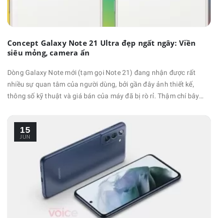
Concept Galaxy Note 21 Ultra đẹp ngất ngây: Viền
siêu mỏng, camera ẩn
Dòng Galaxy Note mới (tạm gọi Note 21) đang nhận được rất
nhiều sự quan tâm của người dùng, bởi gần đây ảnh thiết kế,
thông số kỹ thuật và giá bán của máy đã bị rò rỉ. Thậm chí bây
giờ, leaker nổi tiếng Ben Geskin còn chia sẻ hẳn concept Galaxy
Note 21 Ultra bao đẹp, khiến cộng đồng mạng thích mê. Hình ảnh
15
bên dưới cho thấy concept Galaxy Note 21 Ultra của …
JUN